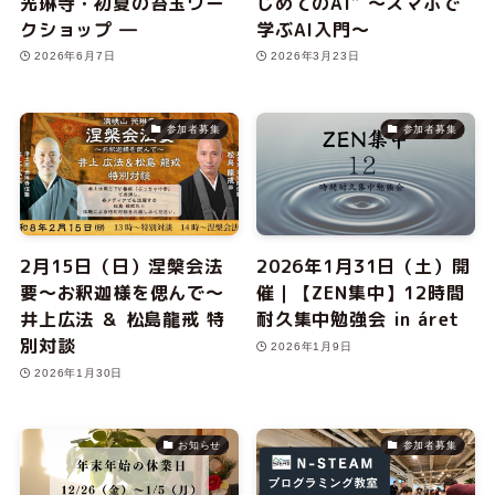
光琳寺・初夏の苔玉ワー
じめてのAI” 〜スマホで
クショップ ―
学ぶAI入門〜
2026年6月7日
2026年3月23日
参加者募集
参加者募集
2月15日（日）涅槃会法
2026年1月31日（土）開
要〜お釈迦様を偲んで〜
催｜【ZEN集中】12時間
井上広法 ＆ 松島龍戒 特
耐久集中勉強会 in áret
別対談
2026年1月9日
2026年1月30日
お知らせ
参加者募集