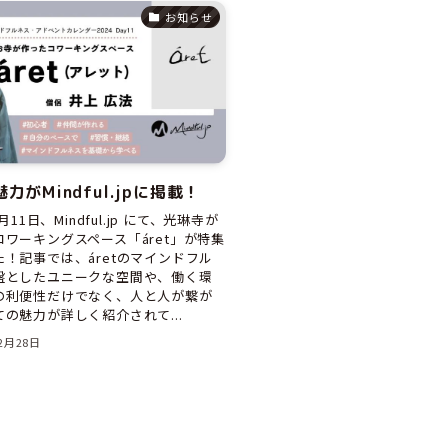
お知らせ
魅力がMindful.jpに掲載！
2月11日、Mindful.jp にて、光琳寺が
ワーキングスペース「áret」が特集
！記事では、áretのマインドフル
盤としたユニークな空間や、働く環
の利便性だけでなく、人と人が繋が
の魅力が詳しく紹介されて...
12月28日