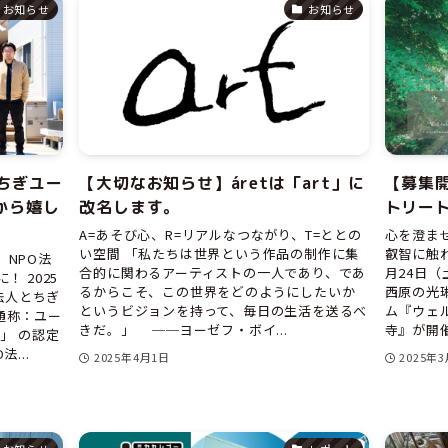
お知らせ
お知らせ
ちぎユー
【大切なお知らせ】áretは「art」に
【募集
から嬉し
改名します。
トリート
A=あそび心、R=リアルなつながり、T=ととの
心を澄ま
い空間 「私たちは世界という作品の制作に集
叡智に触れ
NPO法
合的に関わるアーティストの一人であり、であ
月24日（
 2025
るからこそ、この世界をどのようにしたいか
西原の光
O法人とちぎ
というビジョンを持って、毎日の生活を送るべ
ム『ウェル
通称：ユー
きだ。」 ──ヨーゼフ・ボイ...
寺』が開催さ
」 の認定
...
2025年4月1日
2025年