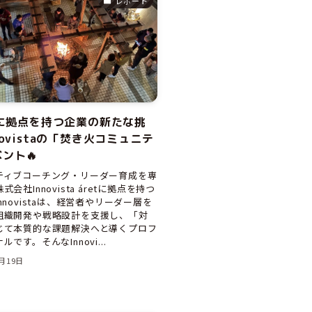
レポート
tに拠点を持つ企業の新たな挑
novistaの「焚き火コミュニテ
ント🔥
ティブコーチング・リーダー育成を専
会社Innovista áretに拠点を持つ
nnovistaは、経営者やリーダー層を
組織開発や戦略設計を支援し、「対
じて本質的な課題解決へと導くプロフ
です。そんなInnovi...
3月19日