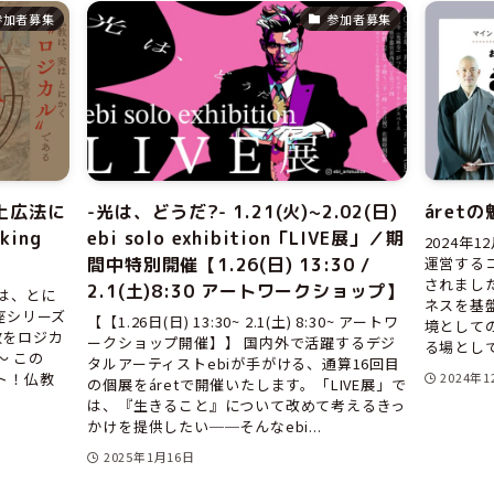
参加者募集
参加者募集
上広法に
-光は、どうだ?- 1.21(火)~2.02(日)
áretの
king
ebi solo exhibition「LIVE展」／期
2024年1
間中特別開催【1.26(日) 13:30 /
運営するコ
されました
2.1(土)8:30 アートワークショップ】
 仏教は、とに
ネスを基
講座シリーズ
【【1.26日(日) 13:30~ 2.1(土) 8:30~ アートワ
境として
教をロジカ
ークショップ開催】】 国内外で活躍するデジ
る場として
～ この
タルアーティストebiが手がける、通算16回目
ト！仏教
2024年
の個展をáretで開催いたします。「LIVE展」で
は、『生きること』について改めて考えるきっ
かけを提供したい──そんなebi...
2025年1月16日