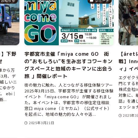
お知らせ
レポート
i】下野
宇都宮市主催「miya come GO 街
【áre
せ
の“おもしろい”を生み出すコワーキン
戦】In
グスペースと地域のキーマンに出会う
ィ」イベ
車から万
旅 」開催レポート
年3月、デ
エグゼク
る嬉しいニ
門とする株式
街の魅力に触れ、人とつながる移住体験ツアー
にゆかり
株式会社I
2025年3月15日、宇都宮市が主催する移住体験
 ebi｜
対象に、
イベント 「miya come GO」 が開催されまし
..
話」を通
た。本イベントは、宇都宮市の移住定住相談
ェッショナル
窓口 miya come（ミヤカム）（公式サイト）
を起点に、地域の魅力的な人々や活...
2025年
2025年3月21日