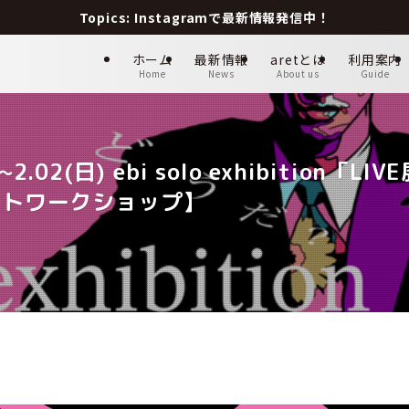
Topics: Instagramで最新情報発信中！
ホーム
最新情報
aretとは
利用案内
Home
News
About us
Guide
2.02(日) ebi solo exhibition
0 アートワークショップ】