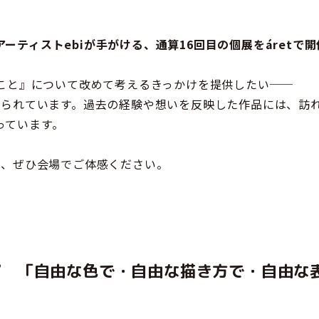
ーティストebiが手がける、通算16回目の個展をáretで
ること』について改めて考えるきっかけを提供したい──
込められています。過去の経験や想いを反映した作品には、訪
っています。
を、ぜひ会場でご体感ください。
プ
「自由な色で・自由な描き方で・自由な